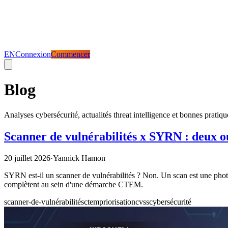
EN
Connexion
Commencer
Blog
Analyses cybersécurité, actualités threat intelligence et bonnes pratiq
Scanner de vulnérabilités x SYRN : deux out
20 juillet 2026
·
Yannick Hamon
SYRN est-il un scanner de vulnérabilités ? Non. Un scan est une phot
complètent au sein d'une démarche CTEM.
scanner-de-vulnérabilités
ctem
priorisation
cvss
cybersécurité