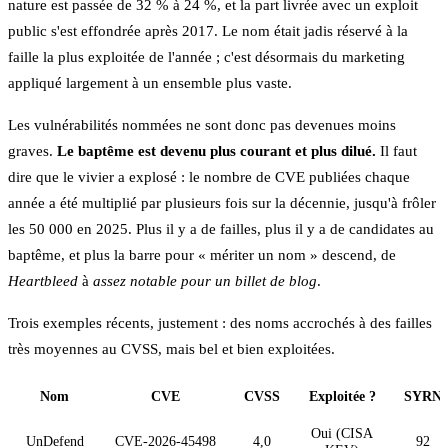
nature est passée de 32 % à 24 %, et la part livrée avec un exploit
public s'est effondrée après 2017. Le nom était jadis réservé à la
faille la plus exploitée de l'année ; c'est désormais du marketing
appliqué largement à un ensemble plus vaste.
Les vulnérabilités nommées ne sont donc pas devenues moins
graves.
Le baptême est devenu plus courant et plus dilué.
Il faut
dire que le vivier a explosé : le nombre de CVE publiées chaque
année a été multiplié par plusieurs fois sur la décennie, jusqu'à frôler
les 50 000 en 2025. Plus il y a de failles, plus il y a de candidates au
baptême, et plus la barre pour « mériter un nom » descend, de
Heartbleed
à
assez notable pour un billet de blog
.
Trois exemples récents, justement : des noms accrochés à des failles
très moyennes au CVSS, mais bel et bien exploitées.
Nom
CVE
CVSS
Exploitée ?
SYRN
Oui (CISA
UnDefend
CVE‑2026‑45498
4,0
92