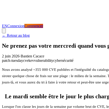
EN
Connexion
Commencer
←
Retour au blog
Ne prenez pas votre mercredi quand vous g
2 juin 2026
·
Bastien Cacace
patch-tuesday
cve
kev
vulnerability
cybersécurité
Nous avons analysé ~355 000 CVE publiées et l'intégralité du catalog
siroter quelque chose de frais sur une plage : le milieu de la semaine. T
jours-là, et vous aurez du tri à faire à votre retour et peut-être une urg
Le mardi semble être le jour le plus char
Lorsque l'on classe les jours de la semaine par volume brut de CVE, le 