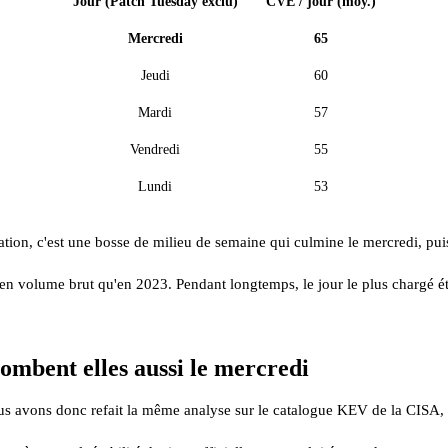
Jour (Patch Tuesday exclu)
CVE / jour (moy.)
Mercredi
65
Jeudi
60
Mardi
57
Vendredi
55
Lundi
53
tion, c'est une bosse de milieu de semaine qui culmine le mercredi, puis
1 en volume brut qu'en 2023. Pendant longtemps, le jour le plus chargé é
tombent elles aussi le mercredi
 Nous avons donc refait la même analyse sur le catalogue KEV de la CIS