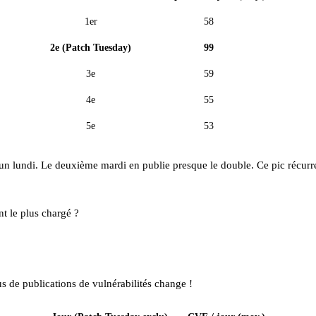
1er
58
2e (Patch Tuesday)
99
3e
59
4e
55
5e
53
 lundi. Le deuxième mardi en publie presque le double. Ce pic récurrent
nt le plus chargé ?
us de publications de vulnérabilités change !