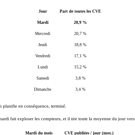
Jour
Part de toutes les CVE
Mardi
20,9 %
Mercredi
20,7 %
Jeudi
18,8 %
Vendredi
17,1 %
Lundi
15,2 %
Samedi
3,8 %
Dimanche
3,4 %
on planifie en conséquence, terminé.
i fait exploser les compteurs, et il tire toute la moyenne du jour vers 
Mardi du mois
CVE publiées / jour (moy.)