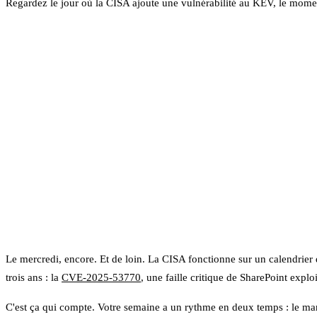
Regardez le jour où la CISA ajoute une vulnérabilité au KEV, le moment
Le mercredi, encore. Et de loin. La CISA fonctionne sur un calendrier 
trois ans : la
CVE-2025-53770
, une faille critique de SharePoint expl
C'est ça qui compte. Votre semaine a un rythme en deux temps : le mardi,